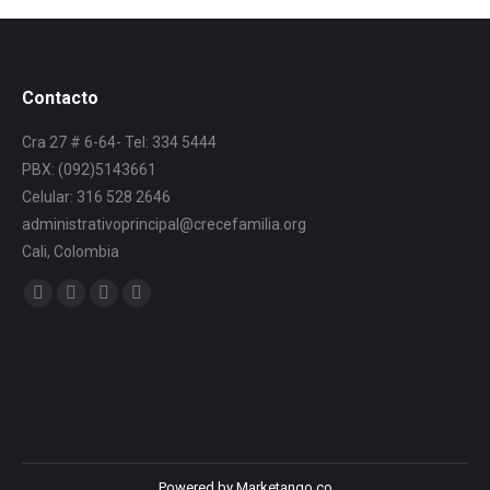
Contacto
Cra 27 # 6-64- Tel: 334 5444
PBX: (092)5143661
Celular: 316 528 2646
administrativoprincipal@crecefamilia.org
Cali, Colombia
Find us on:
Powered by Marketango.co