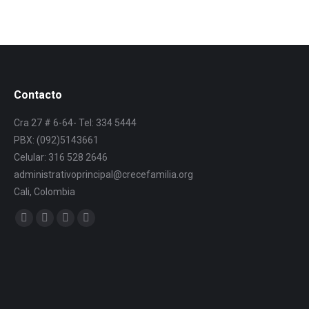
Contacto
Cra 27 # 6-64- Tel: 334 5444
PBX: (092)5143661
Celular: 316 528 2646
administrativoprincipal@crecefamilia.org
Cali, Colombia
Find us on: