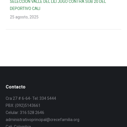
SELECCIÓN VALLE DEL LILI JUGÓ CONTRA SUB 20 DEL
DEPORTIVO CALI
25 agosto, 2025
Contacto
Cra 27 # 6-64- Tel: 334 5444
PBX: (092)5143661
Celular: 316 528 2646
administrativoprincipal@crecefamilia.org
Cali, Colombia