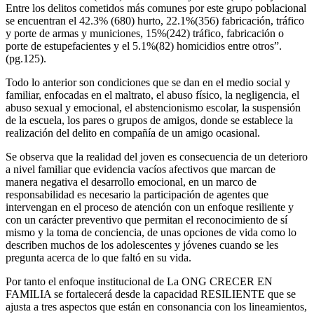
Entre los delitos cometidos más comunes por este grupo poblacional
se encuentran el 42.3% (680) hurto, 22.1%(356) fabricación, tráfico
y porte de armas y municiones, 15%(242) tráfico, fabricación o
porte de estupefacientes y el 5.1%(82) homicidios entre otros”.
(pg.125).
Todo lo anterior son condiciones que se dan en el medio social y
familiar, enfocadas en el maltrato, el abuso físico, la negligencia, el
abuso sexual y emocional, el abstencionismo escolar, la suspensión
de la escuela, los pares o grupos de amigos, donde se establece la
realización del delito en compañía de un amigo ocasional.
Se observa que la realidad del joven es consecuencia de un deterioro
a nivel familiar que evidencia vacíos afectivos que marcan de
manera negativa el desarrollo emocional, en un marco de
responsabilidad es necesario la participación de agentes que
intervengan en el proceso de atención con un enfoque resiliente y
con un carácter preventivo que permitan el reconocimiento de sí
mismo y la toma de conciencia, de unas opciones de vida como lo
describen muchos de los adolescentes y jóvenes cuando se les
pregunta acerca de lo que faltó en su vida.
Por tanto el enfoque institucional de La ONG CRECER EN
FAMILIA se fortalecerá desde la capacidad RESILIENTE que se
ajusta a tres aspectos que están en consonancia con los lineamientos,