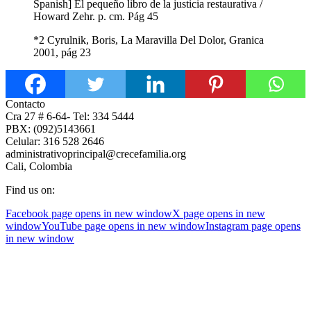
Spanish] El pequeño libro de la justicia restaurativa /
Howard Zehr. p. cm. Pág 45
*2 Cyrulnik, Boris, La Maravilla Del Dolor, Granica
2001, pág 23
Contacto
Cra 27 # 6-64- Tel: 334 5444
PBX: (092)5143661
Celular: 316 528 2646
administrativoprincipal@crecefamilia.org
Cali, Colombia
Find us on:
Facebook page opens in new window
X page opens in new
window
YouTube page opens in new window
Instagram page opens
in new window