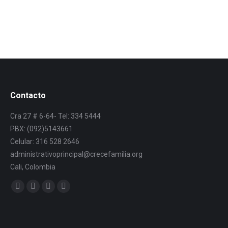
Contacto
Cra 27 # 6-64- Tel: 334 5444
PBX: (092)5143661
Celular: 316 528 2646
administrativoprincipal@crecefamilia.org
Cali, Colombia
Find us on: