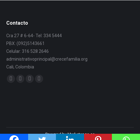
Contacto
Cra 27 # 6-64- Tel: 334 5444
PBX: (092)5143661
Celular: 316 528 2646
administrativoprincipal@crecefamilia.org
Cali, Colombia
Find us on:
Powered by Marketango.co