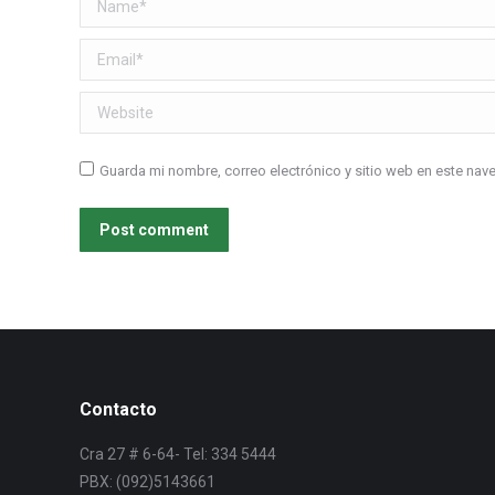
Name *
Email *
Website
Guarda mi nombre, correo electrónico y sitio web en este na
Post comment
Contacto
Cra 27 # 6-64- Tel: 334 5444
PBX: (092)5143661