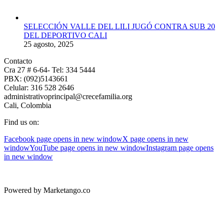
SELECCIÓN VALLE DEL LILI JUGÓ CONTRA SUB 20
DEL DEPORTIVO CALI
25 agosto, 2025
Contacto
Cra 27 # 6-64- Tel: 334 5444
PBX: (092)5143661
Celular: 316 528 2646
administrativoprincipal@crecefamilia.org
Cali, Colombia
Find us on:
Facebook page opens in new window
X page opens in new
window
YouTube page opens in new window
Instagram page opens
in new window
Powered by Marketango.co