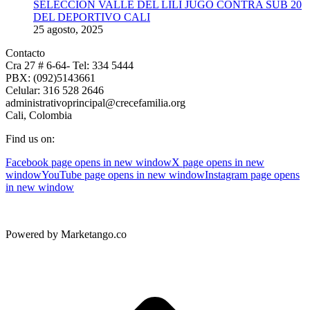
SELECCIÓN VALLE DEL LILI JUGÓ CONTRA SUB 20
DEL DEPORTIVO CALI
25 agosto, 2025
Contacto
Cra 27 # 6-64- Tel: 334 5444
PBX: (092)5143661
Celular: 316 528 2646
administrativoprincipal@crecefamilia.org
Cali, Colombia
Find us on:
Facebook page opens in new window
X page opens in new
window
YouTube page opens in new window
Instagram page opens
in new window
Powered by Marketango.co