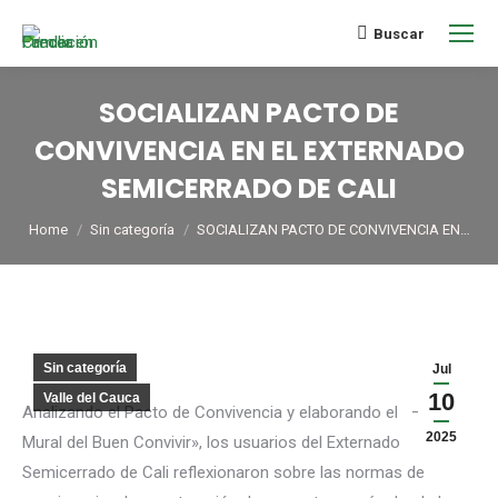
Buscar
SOCIALIZAN PACTO DE
CONVIVENCIA EN EL EXTERNADO
SEMICERRADO DE CALI
You are here:
Home
Sin categoría
SOCIALIZAN PACTO DE CONVIVENCIA EN…
Sin categoría
Jul
10
Valle del Cauca
Analizando el Pacto de Convivencia y elaborando el – «El
2025
Mural del Buen Convivir», los usuarios del Externado
Semicerrado de Cali reflexionaron sobre las normas de