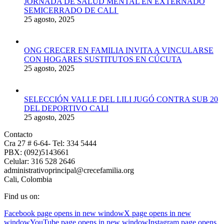
JORNADA DE SALUD MENTAL EN EXTERNADO
SEMICERRADO DE CALI
25 agosto, 2025
ONG CRECER EN FAMILIA INVITA A VINCULARSE
CON HOGARES SUSTITUTOS EN CÚCUTA
25 agosto, 2025
SELECCIÓN VALLE DEL LILI JUGÓ CONTRA SUB 20
DEL DEPORTIVO CALI
25 agosto, 2025
Contacto
Cra 27 # 6-64- Tel: 334 5444
PBX: (092)5143661
Celular: 316 528 2646
administrativoprincipal@crecefamilia.org
Cali, Colombia
Find us on:
Facebook page opens in new window
X page opens in new
window
YouTube page opens in new window
Instagram page opens