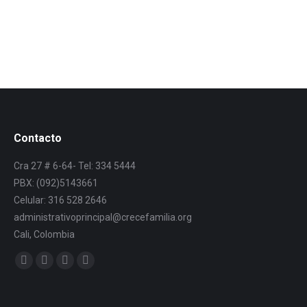
Contacto
Cra 27 # 6-64- Tel: 334 5444
PBX: (092)5143661
Celular: 316 528 2646
administrativoprincipal@crecefamilia.org
Cali, Colombia
Find us on: