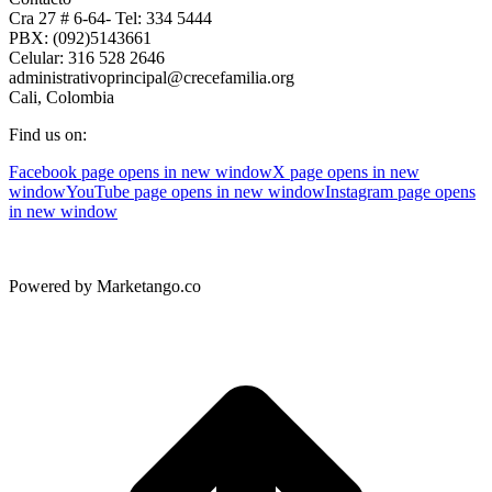
Cra 27 # 6-64- Tel: 334 5444
PBX: (092)5143661
Celular: 316 528 2646
administrativoprincipal@crecefamilia.org
Cali, Colombia
Find us on:
Facebook page opens in new window
X page opens in new
window
YouTube page opens in new window
Instagram page opens
in new window
Powered by Marketango.co