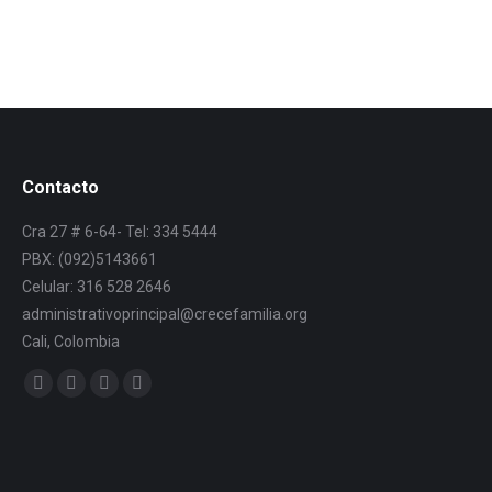
Contacto
Cra 27 # 6-64- Tel: 334 5444
PBX: (092)5143661
Celular: 316 528 2646
administrativoprincipal@crecefamilia.org
Cali, Colombia
Find us on: