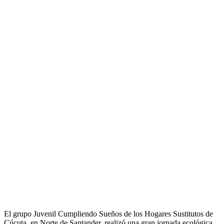
El grupo Juvenil Cumpliendo Sueños de los Hogares Sustitutos de
Cúcuta, en Norte de Santander, realizó una gran jornada ecológica