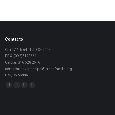
Contacto
Cra 27 # 6-64- Tel: 334 5444
PBX: (092)5143661
Celular: 316 528 2646
administrativoprincipal@crecefamilia.org
Cali, Colombia
Find us on: