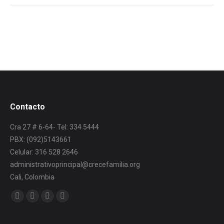
Contacto
Cra 27 # 6-64- Tel: 334 5444
PBX: (092)5143661
Celular: 316 528 2646
administrativoprincipal@crecefamilia.org
Cali, Colombia
Find us on: