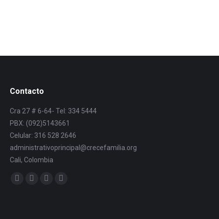
Contacto
Cra 27 # 6-64- Tel: 334 5444
PBX: (092)5143661
Celular: 316 528 2646
administrativoprincipal@crecefamilia.org
Cali, Colombia
Find us on: