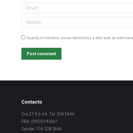
Email *
Website
Guarda mi nombre, correo electrónico y sitio web en este na
Post comment
Contacto
Cra 27 # 6-64- Tel: 334 5444
PBX: (092)5143661
Celular: 316 528 2646