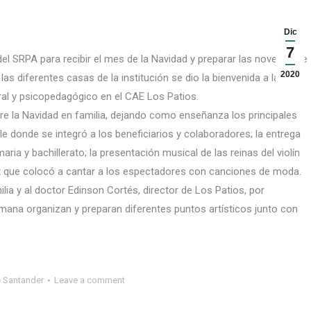
Dic
7
del SRPA para recibir el mes de la Navidad y preparar las novenas de
2020
las diferentes casas de la institución se dio la bienvenida a la
ral y psicopedagógico en el CAE Los Patios.
re la Navidad en familia, dejando como enseñanza los principales
ile donde se integró a los beneficiarios y colaboradores; la entrega
ia y bachillerato; la presentación musical de las reinas del violín
nix que colocó a cantar a los espectadores con canciones de moda.
lia y al doctor Edinson Cortés, director de Los Patios, por
ana organizan y preparan diferentes puntos artísticos junto con
e Santander
Leave a comment