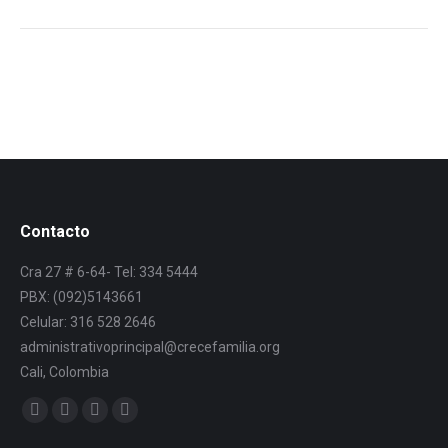
Contacto
Cra 27 # 6-64- Tel: 334 5444
PBX: (092)5143661
Celular: 316 528 2646
administrativoprincipal@crecefamilia.org
Cali, Colombia
Find us on: