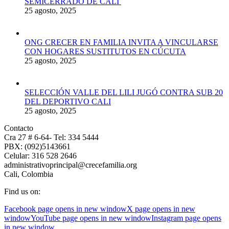
SEMICERRADO DE CALI
25 agosto, 2025
ONG CRECER EN FAMILIA INVITA A VINCULARSE
CON HOGARES SUSTITUTOS EN CÚCUTA
25 agosto, 2025
SELECCIÓN VALLE DEL LILI JUGÓ CONTRA SUB 20
DEL DEPORTIVO CALI
25 agosto, 2025
Contacto
Cra 27 # 6-64- Tel: 334 5444
PBX: (092)5143661
Celular: 316 528 2646
administrativoprincipal@crecefamilia.org
Cali, Colombia
Find us on:
Facebook page opens in new window
X page opens in new
window
YouTube page opens in new window
Instagram page opens
in new window