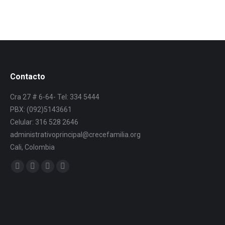
Contacto
Cra 27 # 6-64- Tel: 334 5444
PBX: (092)5143661
Celular: 316 528 2646
administrativoprincipal@crecefamilia.org
Cali, Colombia
Find us on: