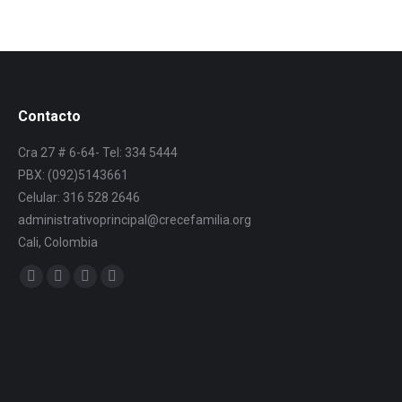
Contacto
Cra 27 # 6-64- Tel: 334 5444
PBX: (092)5143661
Celular: 316 528 2646
administrativoprincipal@crecefamilia.org
Cali, Colombia
Find us on: