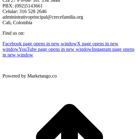
Cra 27 # 6-64- Tel: 334 5444
PBX: (092)5143661
Celular: 316 528 2646
administrativoprincipal@crecefamilia.org
Cali, Colombia
Find us on:
Facebook page opens in new window
X page opens in new
window
YouTube page opens in new window
Instagram page opens
in new window
Powered by Marketango.co