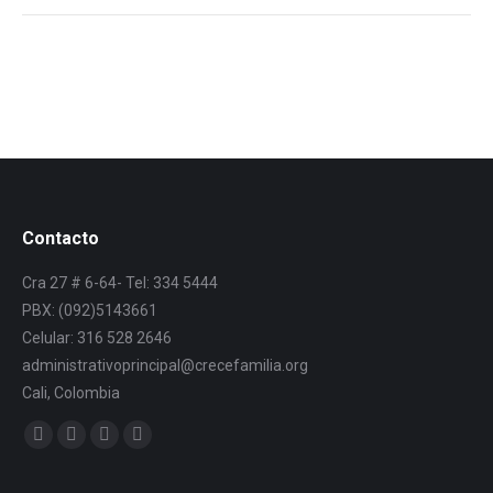
Contacto
Cra 27 # 6-64- Tel: 334 5444
PBX: (092)5143661
Celular: 316 528 2646
administrativoprincipal@crecefamilia.org
Cali, Colombia
Find us on: