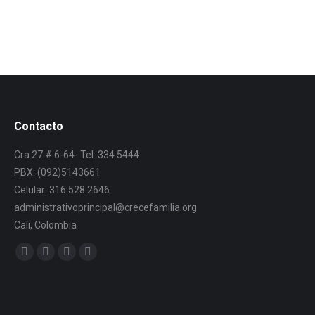
Contacto
Cra 27 # 6-64- Tel: 334 5444
PBX: (092)5143661
Celular: 316 528 2646
administrativoprincipal@crecefamilia.org
Cali, Colombia
Find us on: