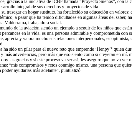
rce, gracias a la iniciativa de ICBF llamada “Proyecto Sueños”, con la 
sarrollo integral de sus derechos y proyectos de vida.
su trasegar en hogar sustituto, ha fortalecido su educación en valores
adémico, a pesar que ha tenido dificultades en algunas áreas del saber,
 Valderrama, trabajadora social.
l mundo de la aviación siendo un ejemplo a seguir de los niños que están
 percances en la vida, es una persona admirable y comprometida con s
e, aprecia y valora mucho sus relaciones interpersonales, es optimista
ó.
a sido un pilar para el nuevo reto que emprende ‘Henpy’° quien durant
 más advertencias, pero más que eso siento como si creyeran en mí, me 
doy las gracias y si este proceso va ser así, les aseguro que no va ver 
claras: “mis compromisos y retos conmigo mismo, una persona que quiero
a poder ayudarlas más adelante”, puntualizó.