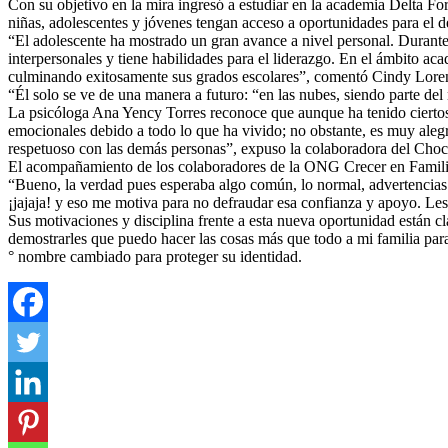
Con su objetivo en la mira ingresó a estudiar en la academia Delta Fo
niñas, adolescentes y jóvenes tengan acceso a oportunidades para el de
“El adolescente ha mostrado un gran avance a nivel personal. Durante 
interpersonales y tiene habilidades para el liderazgo. En el ámbito ac
culminando exitosamente sus grados escolares”, comentó Cindy Lorena
“Él solo se ve de una manera a futuro: “en las nubes, siendo parte de
La psicóloga Ana Yency Torres reconoce que aunque ha tenido ciertos
emocionales debido a todo lo que ha vivido; no obstante, es muy alegr
respetuoso con las demás personas”, expuso la colaboradora del Choc
El acompañamiento de los colaboradores de la ONG Crecer en Familia h
“Bueno, la verdad pues esperaba algo común, lo normal, advertencias y
¡jajaja! y eso me motiva para no defraudar esa confianza y apoyo. Les 
Sus motivaciones y disciplina frente a esta nueva oportunidad están 
demostrarles que puedo hacer las cosas más que todo a mi familia par
° nombre cambiado para proteger su identidad.