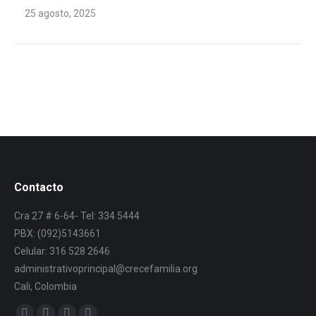
25 agosto, 2025
Contacto
Cra 27 # 6-64- Tel: 334 5444
PBX: (092)5143661
Celular: 316 528 2646
administrativoprincipal@crecefamilia.org
Cali, Colombia
Find us on: