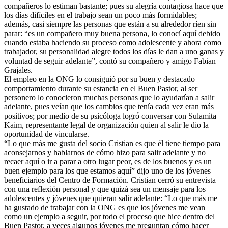
compañeros lo estiman bastante; pues su alegría contagiosa hace que
los días difíciles en el trabajo sean un poco más formidables;
además, casi siempre las personas que están a su alrededor ríen sin
parar: “es un compañero muy buena persona, lo conocí aquí debido
cuando estaba haciendo su proceso como adolescente y ahora como
trabajador, su personalidad alegre todos los días le dan a uno ganas y
voluntad de seguir adelante”, contó su compañero y amigo Fabian
Grajales.
El empleo en la ONG lo consiguió por su buen y destacado
comportamiento durante su estancia en el Buen Pastor, al ser
personero lo conocieron muchas personas que lo ayudarían a salir
adelante, pues veían que los cambios que tenía cada vez eran más
positivos; por medio de su psicóloga logró conversar con Sulamita
Kaim, representante legal de organización quien al salir le dio la
oportunidad de vincularse.
“Lo que más me gusta del socio Cristian es que él tiene tiempo para
aconsejarnos y hablarnos de cómo hizo para salir adelante y no
recaer aquí o ir a parar a otro lugar peor, es de los buenos y es un
buen ejemplo para los que estamos aquí” dijo uno de los jóvenes
beneficiarios del Centro de Formación. Cristian cerró su entrevista
con una reflexión personal y que quizá sea un mensaje para los
adolescentes y jóvenes que quieran salir adelante: “Lo que más me
ha gustado de trabajar con la ONG es que los jóvenes me vean
como un ejemplo a seguir, por todo el proceso que hice dentro del
Buen Pastor, a veces algunos jóvenes me preguntan cómo hacer