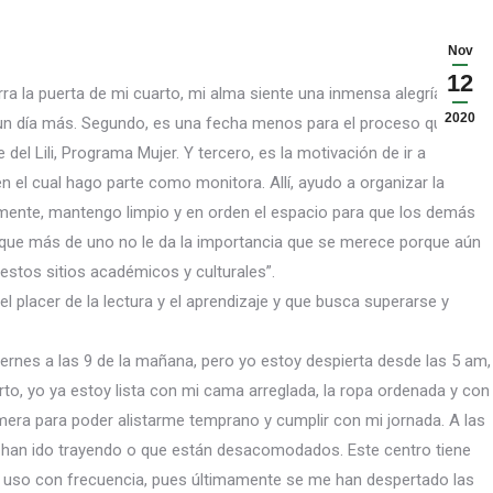
Nov
12
a la puerta de mi cuarto, mi alma siente una inmensa alegría.
2020
un día más. Segundo, es una fecha menos para el proceso que
el Lili, Programa Mujer. Y tercero, es la motivación de ir a
 en el cual hago parte como monitora. Allí, ayudo a organizar la
gualmente, mantengo limpio y en orden el espacio para que los demás
 que más de uno no le da la importancia que se merece porque aún
estos sitios académicos y culturales”.
l placer de la lectura y el aprendizaje y que busca superarse y
viernes a las 9 de la mañana, pero yo estoy despierta desde las 5 am,
to, yo ya estoy lista con mi cama arreglada, la ropa ordenada y con
mera para poder alistarme temprano y cumplir con mi jornada. A las
ue han ido trayendo o que están desacomodados. Este centro tiene
s uso con frecuencia, pues últimamente se me han despertado las