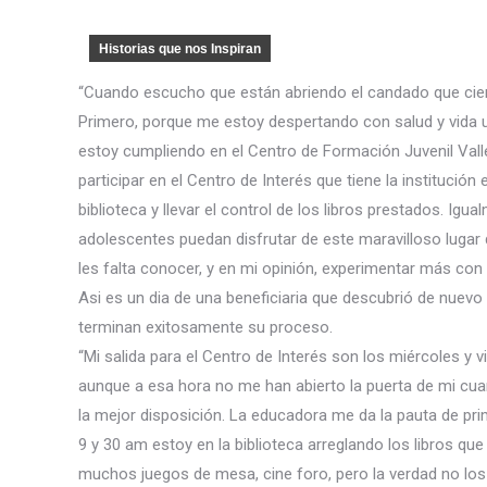
Historias que nos Inspiran
“Cuando escucho que están abriendo el candado que cierr
Primero, porque me estoy despertando con salud y vida 
estoy cumpliendo en el Centro de Formación Juvenil Valle d
participar en el Centro de Interés que tiene la institución
biblioteca y llevar el control de los libros prestados. I
adolescentes puedan disfrutar de este maravilloso lugar
les falta conocer, y en mi opinión, experimentar más con 
Asi es un dia de una beneficiaria que descubrió de nuevo e
terminan exitosamente su proceso.
“Mi salida para el Centro de Interés son los miércoles y 
aunque a esa hora no me han abierto la puerta de mi cuar
la mejor disposición. La educadora me da la pauta de pri
9 y 30 am estoy en la biblioteca arreglando los libros q
muchos juegos de mesa, cine foro, pero la verdad no lo