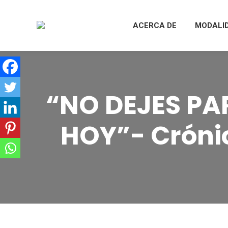
ACERCA DE
MODALI
“NO DEJES PA
HOY”- Cróni