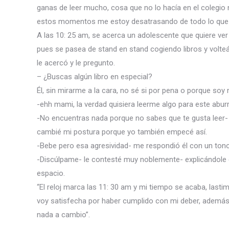
ganas de leer mucho, cosa que no lo hacía en el colegio
estos momentos me estoy desatrasando de todo lo que de
A las 10: 25 am, se acerca un adolescente que quiere ver 
pues se pasea de stand en stand cogiendo libros y volt
le acercó y le pregunto.
– ¿Buscas algún libro en especial?
Él, sin mirarme a la cara, no sé si por pena o porque so
-ehh mami, la verdad quisiera leerme algo para este abur
-No encuentras nada porque no sabes que te gusta leer-
cambié mi postura porque yo también empecé así.
-Bebe pero esa agresividad- me respondió él con un tono
-Discúlpame- le contesté muy noblemente- explicándole c
espacio.
“El reloj marca las 11: 30 am y mi tiempo se acaba, las
voy satisfecha por haber cumplido con mi deber, además
nada a cambio”.