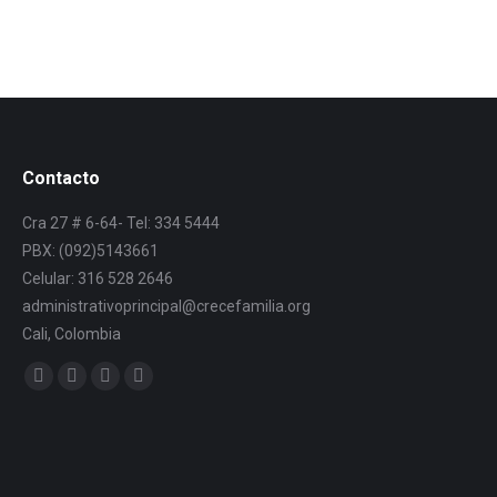
Contacto
Cra 27 # 6-64- Tel: 334 5444
PBX: (092)5143661
Celular: 316 528 2646
administrativoprincipal@crecefamilia.org
Cali, Colombia
Find us on: