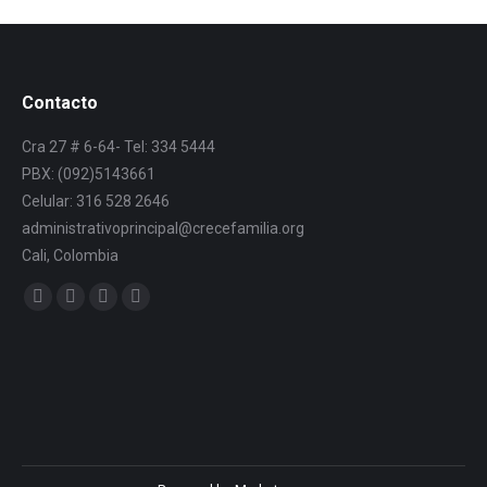
Contacto
Cra 27 # 6-64- Tel: 334 5444
PBX: (092)5143661
Celular: 316 528 2646
administrativoprincipal@crecefamilia.org
Cali, Colombia
Find us on: