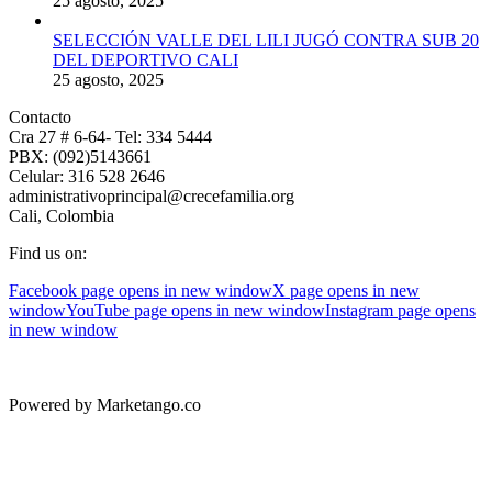
25 agosto, 2025
SELECCIÓN VALLE DEL LILI JUGÓ CONTRA SUB 20
DEL DEPORTIVO CALI
25 agosto, 2025
Contacto
Cra 27 # 6-64- Tel: 334 5444
PBX: (092)5143661
Celular: 316 528 2646
administrativoprincipal@crecefamilia.org
Cali, Colombia
Find us on:
Facebook page opens in new window
X page opens in new
window
YouTube page opens in new window
Instagram page opens
in new window
Powered by Marketango.co