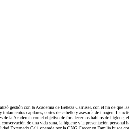
zó gestión con la Academia de Belleza Carrusel, con el fin de que las 
 tratamientos capilares, cortes de cabello y asesoría de imagen. La ac
es de la Academia con el objetivo de fortalecer los hábitos de higiene, e
 conservación de una vida sana, la higiene y la presentación personal h
dalidad Externado Cali, operada por la ONG Crecer en Familia busca con e