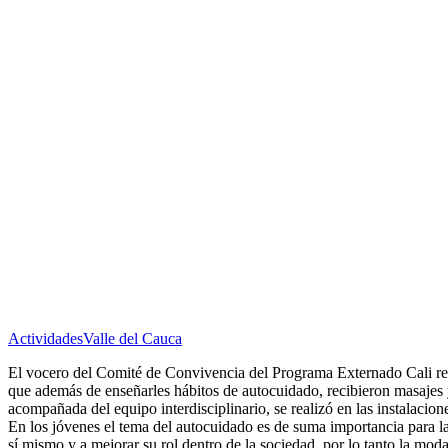
Actividades
Valle del Cauca
El vocero del Comité de Convivencia del Programa Externado Cali reali
que además de enseñarles hábitos de autocuidado, recibieron masajes y
acompañada del equipo interdisciplinario, se realizó en las instalacion
En los jóvenes el tema del autocuidado es de suma importancia para la
sí mismo y a mejorar su rol dentro de la sociedad, por lo tanto la mo