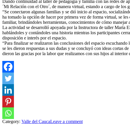
Dando continuidad al taller de pedagogía y familia con las redes de a
´Mi Relación con el Otro´, de manera virtual, estando a cargo de los ge
“Se conectaron algunas familias y se dió inicio al espacio, socializánd
ha tomado la opción de hacer por primera vez de forma virtual, se les e
familiar, brindándoles herramientas, conocimientos de cómo manejar alg
La actividad se desarrolló apoyada por la Instructora de taller María 
hablándoles y contándoles una historia mientras los participantes cerr
disposición e interés por el espacio.
“Para finalizar se realizaron las conclusiones del espacio escuchando lo
se les dieron respuestas a sus dudas y se concluyó con ideas cortas de
dieron las gracias por la labor que realizamos con sus hijos al interior
Category:
Valle del Cauca
Leave a comment