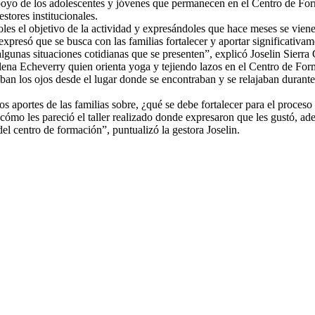
poyo de los adolescentes y jóvenes que permanecen en el Centro de Form
stores institucionales.
oles el objetivo de la actividad y expresándol
es que hace meses se viene 
xpresó que se busca con las familias fortalecer y aportar significativam
unas situaciones cotidianas que se presenten”, explicó Joselin Sierra G
Elena Echeverry quien orienta yoga y tejiendo lazos en el Centro de For
aban los ojos desde el lugar donde se encontraban y se relajaban durant
s aportes de las familias sobre, ¿qué se debe fortalecer para el proceso 
 cómo les pareció el taller realizado donde expresaron que les gustó, a
 del centro de formación”, puntualizó la gestora Joselin.