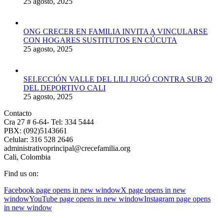
25 agosto, 2025
ONG CRECER EN FAMILIA INVITA A VINCULARSE
CON HOGARES SUSTITUTOS EN CÚCUTA
25 agosto, 2025
SELECCIÓN VALLE DEL LILI JUGÓ CONTRA SUB 20
DEL DEPORTIVO CALI
25 agosto, 2025
Contacto
Cra 27 # 6-64- Tel: 334 5444
PBX: (092)5143661
Celular: 316 528 2646
administrativoprincipal@crecefamilia.org
Cali, Colombia
Find us on:
Facebook page opens in new window
X page opens in new
window
YouTube page opens in new window
Instagram page opens
in new window