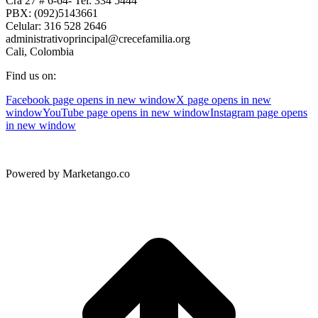
Cra 27 # 6-64- Tel: 334 5444
PBX: (092)5143661
Celular: 316 528 2646
administrativoprincipal@crecefamilia.org
Cali, Colombia
Find us on:
Facebook page opens in new window
X page opens in new
window
YouTube page opens in new window
Instagram page opens
in new window
Powered by Marketango.co