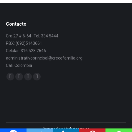
Contacto
Cra 27 # 6-64- Tel: 334 5444
PBX: (092)5143661
Celular: 316 528 2646
administrativoprincipal@crecefamilia.org
Cali, Colombia
Find us on:
Powered by Marketango.co