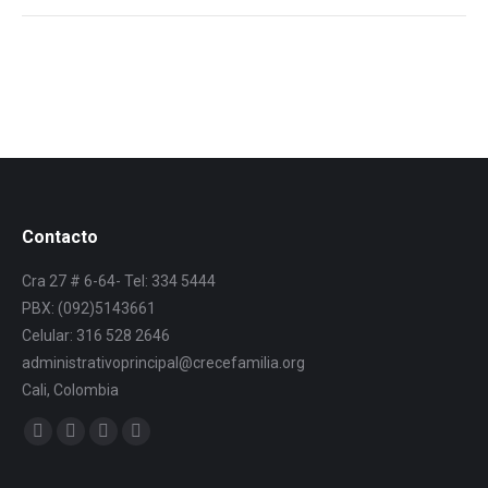
Contacto
Cra 27 # 6-64- Tel: 334 5444
PBX: (092)5143661
Celular: 316 528 2646
administrativoprincipal@crecefamilia.org
Cali, Colombia
Find us on: