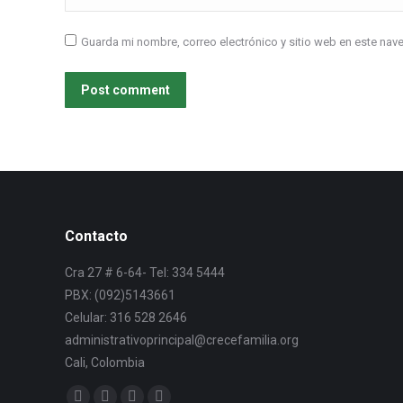
Guarda mi nombre, correo electrónico y sitio web en este na
Post comment
Contacto
Cra 27 # 6-64- Tel: 334 5444
PBX: (092)5143661
Celular: 316 528 2646
administrativoprincipal@crecefamilia.org
Cali, Colombia
Find us on: