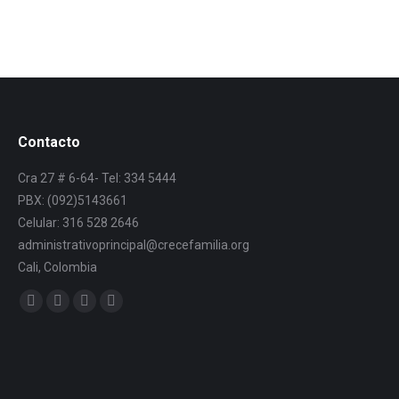
Contacto
Cra 27 # 6-64- Tel: 334 5444
PBX: (092)5143661
Celular: 316 528 2646
administrativoprincipal@crecefamilia.org
Cali, Colombia
Find us on: