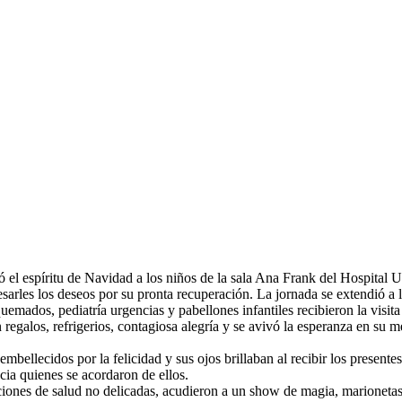
l espíritu de Navidad a los niños de la sala Ana Frank del Hospital Uni
resarles los deseos por su pronta recuperación. La jornada se extendió a l
quemados, pediatría urgencias y pabellones infantiles recibieron la visi
on regalos, refrigerios, contagiosa alegría y se avivó la esperanza en s
bellecidos por la felicidad y sus ojos brillaban al recibir los presentes 
acia quienes se acordaron de ellos.
ones de salud no delicadas, acudieron a un show de magia, marionetas y