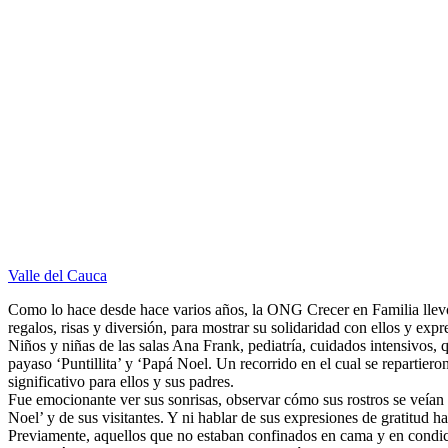
Valle del Cauca
Como lo hace desde hace varios años, la ONG Crecer en Familia llevó e
regalos, risas y diversión, para mostrar su solidaridad con ellos y exp
Niños y niñas de las salas Ana Frank, pediatría, cuidados intensivos, 
payaso ‘Puntillita’ y ‘Papá Noel. Un recorrido en el cual se repartier
significativo para ellos y sus padres.
Fue emocionante ver sus sonrisas, observar cómo sus rostros se veían em
Noel’ y de sus visitantes. Y ni hablar de sus expresiones de gratitud h
Previamente, aquellos que no estaban confinados en cama y en condici