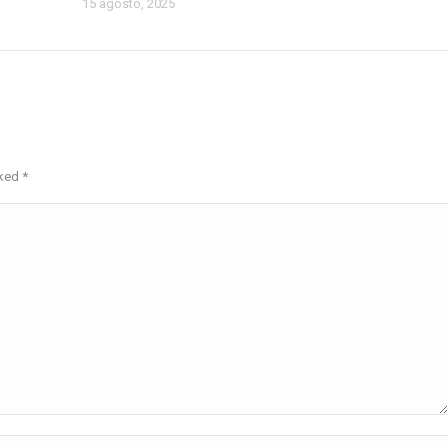
15 agosto, 2025
rked
*