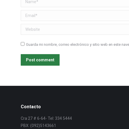
Name *
Email *
Website
Guarda mi nombre, correo electrónico y sitio web en este na
Post comment
Contacto
Cra 27 # 6-64- Tel: 334 5444
PBX: (092)5143661