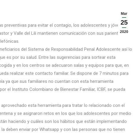
Mar
25
as preventivas para evitar el contagio, los adolescentes y jóvenes
2020
astor y Valle del Lili mantienen comunicación con sus parientes y
lefónicas.
neficia
rios del Sistema de Responsabilidad Penal Adolescente así lo
e es por su salud. Entre las sugerencias para sortear esta
acogida y en los centros se adecuaron salas y equipos para que, en
da realizar este contacto familiar. Se dispone de 7 minutos para
onía ya que sus familiares no cuentan con esta herramienta
r el Instituto Colombiano de Bienestar Familiar, ICBF, se pueda
aprovechado esta herramienta para tratar lo relacionado con el
rentena y se asignaron retos en los que los adolescentes por medio
están haciendo y cuáles son los hábitos que están implementando
da la deben enviar por Whatsapp y con las personas que no tienen