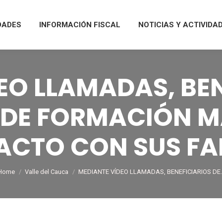
DADES
INFORMACIÓN FISCAL
NOTICIAS Y ACTIVIDA
EO LLAMADAS, BEN
 DE FORMACIÓN M
CTO CON SUS FA
You are here:
Home
Valle del Cauca
MEDIANTE VÍDEO LLAMADAS, BENEFICIARIOS DE