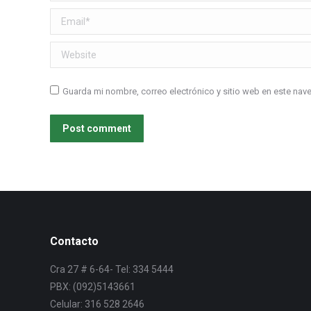
Email *
Website
Guarda mi nombre, correo electrónico y sitio web en este na
Post comment
Contacto
Cra 27 # 6-64- Tel: 334 5444
PBX: (092)5143661
Celular: 316 528 2646