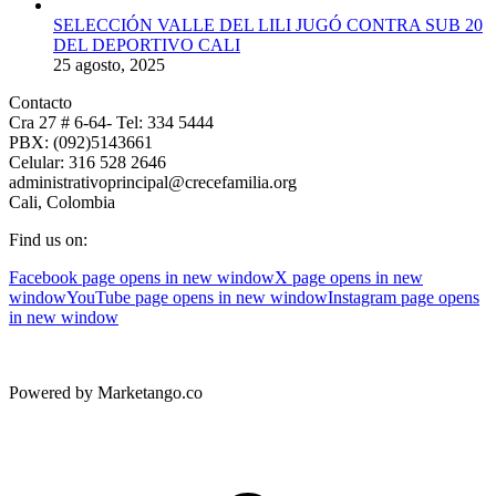
SELECCIÓN VALLE DEL LILI JUGÓ CONTRA SUB 20
DEL DEPORTIVO CALI
25 agosto, 2025
Contacto
Cra 27 # 6-64- Tel: 334 5444
PBX: (092)5143661
Celular: 316 528 2646
administrativoprincipal@crecefamilia.org
Cali, Colombia
Find us on:
Facebook page opens in new window
X page opens in new
window
YouTube page opens in new window
Instagram page opens
in new window
Powered by Marketango.co