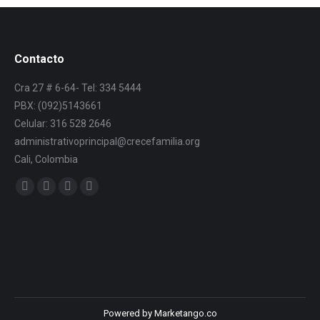
Contacto
Cra 27 # 6-64- Tel: 334 5444
PBX: (092)5143661
Celular: 316 528 2646
administrativoprincipal@crecefamilia.org
Cali, Colombia
Find us on:
Powered by Marketango.co