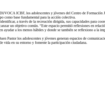
DI/VOCA ICBF, los adolescentes y jóvenes del Centro de Formación Juv
uipo como base fundamental para la acción colectiva.
 identificar, a través de la recreación dirigida, sus capacidades para co
 alcanzar un objetivo común. “Este espacio permitió reflexiones en relac
ben ayudar a los menos hábiles y donde se también se reflexiono a la im
uen Pastor los adolescentes y jóvenes generan espacios de comunicación
de vida en su entorno y fomente la participación ciudadana.