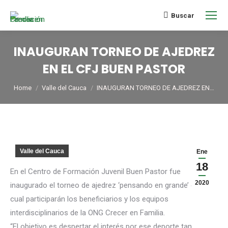
Buscar
INAUGURAN TORNEO DE AJEDREZ
EN EL CFJ BUEN PASTOR
You are here:
Home
Valle del Cauca
INAUGURAN TORNEO DE AJEDREZ EN…
Valle del Cauca
Ene
18
En el Centro de Formación Juvenil Buen Pastor fue
2020
inaugurado el torneo de ajedrez ‘pensando en grande’ en el
cual participarán los beneficiarios y los equipos
interdisciplinarios de la ONG Crecer en Familia.
“El objetivo es despertar el interés por ese deporte tan