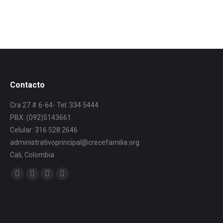
Contacto
Cra 27 # 6-64- Tel: 334 5444
PBX: (092)5143661
Celular: 316 528 2646
administrativoprincipal@crecefamilia.org
Cali, Colombia
Find us on: