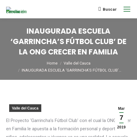
Buscar
INAUGURADA ESCUELA
‘GARRINCHA’S FÚTBOL CLUB’ DE
LA ONG CRECER EN FAMILIA
You are here:
Home
Valle del Cauca
INAUGURADA ESCUELA ‘GARRINCHA’S FÚTBOL CLUB’…
Valle del Cauca
Mar
7
El Proyecto ‘Garrincha’s Fútbol Club’ con el cual la ONG Crecer
2019
en Familia le apuesta a la formación personal y deportiva de